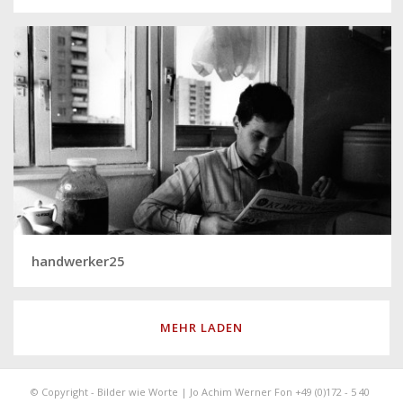
handwerker25
MEHR LADEN
© Copyright - Bilder wie Worte | Jo Achim Werner Fon +49 (0)172 - 5 40