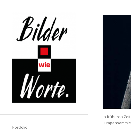
In früheren Zei
Lumpensammler 
Portfolio