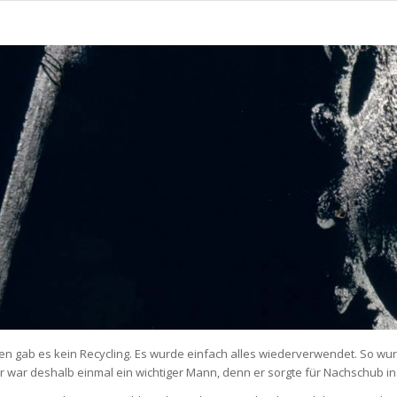
ten gab es kein Recycling. Es wurde einfach alles wiederverwendet. So wu
war deshalb einmal ein wichtiger Mann, denn er sorgte für Nachschub in