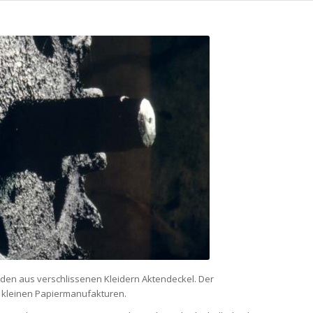
rden aus verschlissenen Kleidern Aktendeckel. Der
 kleinen Papiermanufakturen.