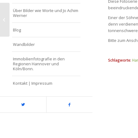
Diese Fotoserie
beeindruckende 
Über Bilder wie Worte und Jo Achim
Werner
Einer der Söhne
Glasgow’s miles better
denn verdienen
Blog
tonnenschwerer 
Bitte zum Ansch
Wandbilder
Immobilienfotografie in den
Schlagworte:
Ha
Regionen Hannover und
Köln/Bonn.
Kontakt | Impressum