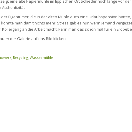
 zeigt eine alte Papiermühle im lippischen Ort Schieder noch lange vor de
Authentizität.
 der Eigentümer, die in der alten Mühle auch eine Urlaubspension hatte
 konnte man damit nichts mehr. Stress gab es nur, wenn jemand vergess
Kollergang an die Arbeit macht, kann man das schon mal für ein Erdbebe
auen der Galerie auf das Bild klicken.
ndwerk
,
Recycling
,
Wassermühle