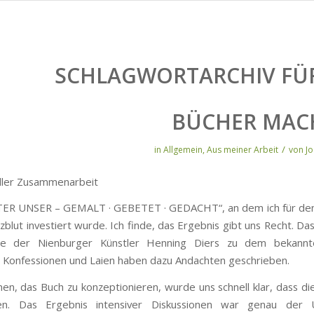
SCHLAGWORTARCHIV FÜ
BÜCHER MAC
/
in
Allgemein
,
Aus meiner Arbeit
von
J
toller Zusammenarbeit
TER UNSER – GEMALT · GEBETET · GEDACHT“, an dem ich für de
erzblut investiert wurde. Ich finde, das Ergebnis gibt uns Recht.
ie der Nienburger Künstler Henning Diers zu dem bekannte
 Konfessionen und Laien haben dazu Andachten geschrieben.
en, das Buch zu konzeptionieren, wurde uns schnell klar, dass die
ten. Das Ergebnis intensiver Diskussionen war genau der 